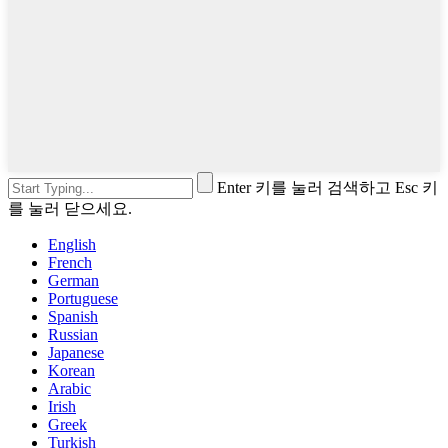
Enter 키를 눌러 검색하고 Esc 키
를 눌러 닫으세요.
English
French
German
Portuguese
Spanish
Russian
Japanese
Korean
Arabic
Irish
Greek
Turkish