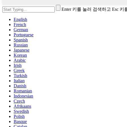
Enter 키를 눌러 검색하고 Esc 
English
French
German
Portuguese
Spanish
Russian
Japanese
Korean
Arabic
Irish
Greek
Turkish
Italian
Danish
Romanian
Indonesian
Czech
Afrikaans
Swedish
Polish
Basque
Catalan