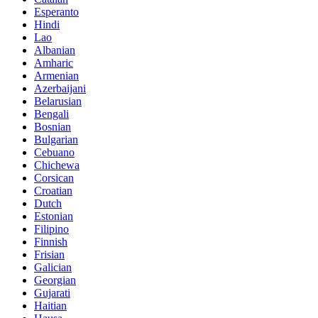
Esperanto
Hindi
Lao
Albanian
Amharic
Armenian
Azerbaijani
Belarusian
Bengali
Bosnian
Bulgarian
Cebuano
Chichewa
Corsican
Croatian
Dutch
Estonian
Filipino
Finnish
Frisian
Galician
Georgian
Gujarati
Haitian