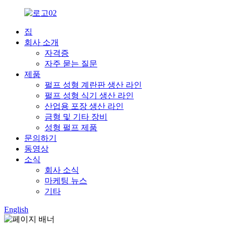
집
회사 소개
자격증
자주 묻는 질문
제품
펄프 성형 계란판 생산 라인
펄프 성형 식기 생산 라인
산업용 포장 생산 라인
금형 및 기타 장비
성형 펄프 제품
문의하기
동영상
소식
회사 소식
마케팅 뉴스
기타
English