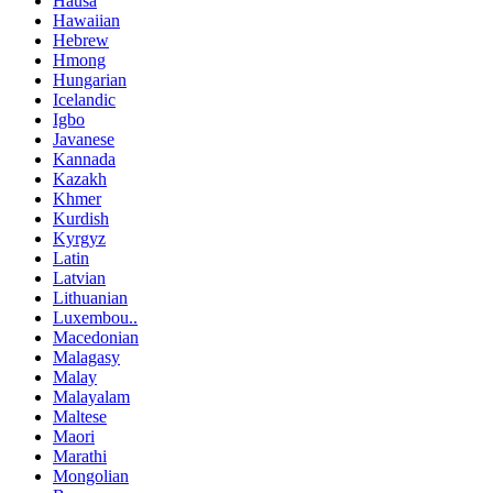
Hausa
Hawaiian
Hebrew
Hmong
Hungarian
Icelandic
Igbo
Javanese
Kannada
Kazakh
Khmer
Kurdish
Kyrgyz
Latin
Latvian
Lithuanian
Luxembou..
Macedonian
Malagasy
Malay
Malayalam
Maltese
Maori
Marathi
Mongolian